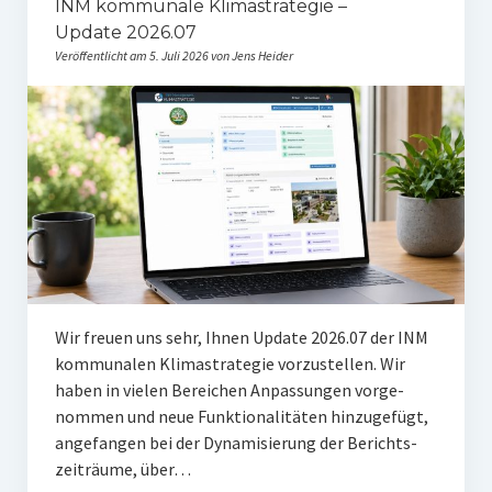
INM kommunale Klimastrategie –
Update 2026.07
Veröffentlicht am 5. Juli 2026 von Jens Heider
Wir freu­en uns sehr, Ihnen Update 2026.07 der INM
kom­mu­na­len Kli­ma­stra­te­gie vor­zu­stel­len. Wir
haben in vie­len Berei­chen Anpas­sun­gen vor­ge­
nom­men und neue Funk­tio­na­li­tä­ten hin­zu­ge­fügt,
ange­fan­gen bei der Dyna­mi­sie­rung der Berichts­
zeit­räu­me, über…