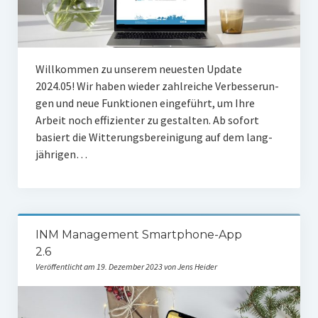
Will­kom­men zu unse­rem neu­es­ten Update
2024.05! Wir haben wie­der zahl­rei­che Ver­bes­se­run­
gen und neue Funk­tio­nen ein­ge­führt, um Ihre
Arbeit noch effi­zi­en­ter zu gestal­ten. Ab sofort
basiert die Wit­te­rungs­be­rei­ni­gung auf dem lang­
jäh­ri­gen…
INM Management Smartphone-App
2.6
Veröffentlicht am 19. Dezember 2023 von Jens Heider