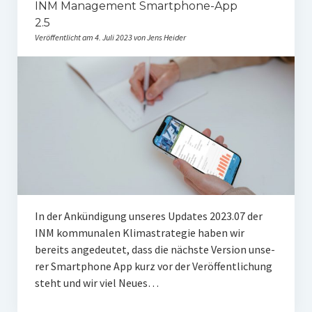
INM Management Smartphone-App
2.5
Veröffentlicht am 4. Juli 2023 von Jens Heider
In der Ankün­di­gung unse­res Updates 2023.07 der
INM kom­mu­na­len Kli­ma­stra­te­gie haben wir
bereits ange­deu­tet, dass die nächs­te Ver­si­on unse­
rer Smart­phone App kurz vor der Ver­öf­fent­li­chung
steht und wir viel Neu­es…