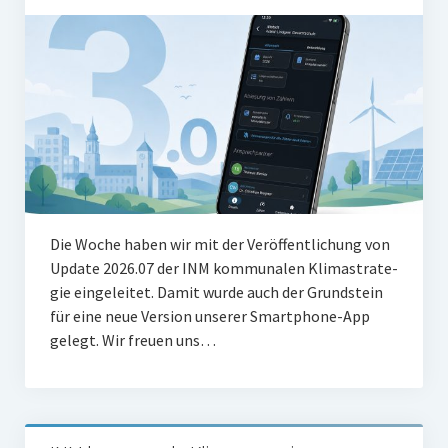
Die Woche haben wir mit der Ver­öf­fent­li­chung von
Update 2026.07 der INM kom­mu­na­len Kli­ma­stra­te­
gie ein­ge­lei­tet. Damit wur­de auch der Grund­stein
für eine neue Ver­si­on unse­rer Smart­phone-App
gelegt. Wir freu­en uns…