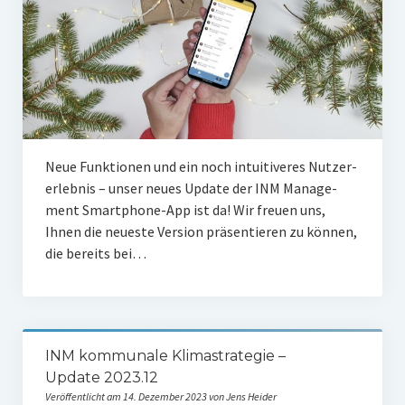
Neue Funk­tio­nen und ein noch intui­ti­ve­res Nut­zer­
er­leb­nis – unser neu­es Update der INM Manage­
ment Smart­phone-App ist da! Wir freu­en uns,
Ihnen die neu­es­te Ver­si­on prä­sen­tie­ren zu kön­nen,
die bereits bei…
INM kommunale Klimastrategie –
Update 2023.12
Veröffentlicht am 14. Dezember 2023 von Jens Heider