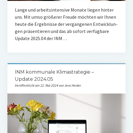
Lan­ge und arbeits­in­ten­si­ve Mona­te lie­gen hin­ter
uns. Mit umso grö­ße­rer Freu­de möch­ten wir Ihnen
heu­te die Ergeb­nis­se der ver­gan­ge­nen Ent­wick­lun­
gen prä­sen­tie­ren und das ab sofort ver­füg­ba­re
Update 2025.04 der INM…
INM kommunale Klimastrategie –
Update 2024.05
Veröffentlicht am 22. Mai 2024 von Jens Heider