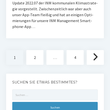
Update 2022.07 der INM kom­mu­na­len Kli­ma­stra­te­
gie vor­ge­stellt. Zwi­schen­zeit­lich war aber auch
unser App-Team flei­ßig und hat an eini­gen Opti­
mie­run­gen für unse­re INM Manage­ment Smart­
phone-App…
Seitennummerierung
1
2
…
4
der
Beiträge
SUCHEN SIE ETWAS BESTIMMTES?
Suchen
nach: