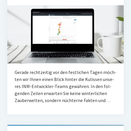
Gera­de recht­zei­tig vor den fest­li­chen Tagen möch­
ten wir Ihnen einen Blick hin­ter die Kulis­sen unse­
res INM-Ent­wick­ler-Teams gewäh­ren. In den fol­
gen­den Zei­len erwar­ten Sie kei­ne win­ter­li­chen
Zau­ber­wel­ten, son­dern nüch­ter­ne Fak­ten und…