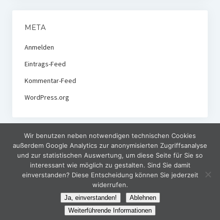
META
Anmelden
Eintrags-Feed
Kommentar-Feed
WordPress.org
Wir benutzen neben notwendigen technischen Cookies
außerdem Google Analytics zur anonymisierten Zugriffsanalyse
und zur statistischen Auswertung, um diese Seite für Sie so
interessant wie möglich zu gestalten. Sind Sie damit
einverstanden? Diese Entscheidung können Sie jederzeit
widerrufen.
Ja, einverstanden!
Ablehnen
Weiterführende Informationen