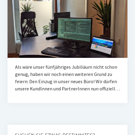
Als wäre unser fünf­jäh­ri­ges Jubi­liäum nicht schon
genug, haben wir noch einen wei­te­ren Grund zu
fei­ern: Den Ein­zug in unser neu­es Büro! Wir dür­fen
unse­re Kun­dIn­nen und Part­ne­rIn­nen nun offi­zi­ell…