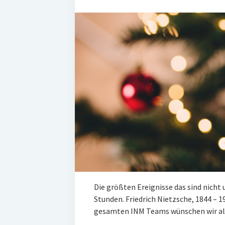
Die größ­ten Ereig­nis­se das sind nicht u
Stunden. Fried­rich Nietz­sche, 1844 –
gesam­ten INM Teams wün­schen wir al