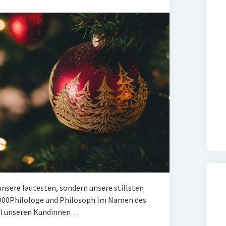
nse­re lau­tes­ten, son­dern unse­re stills­ten
 1900Phi­lo­lo­ge und Philosoph Im Namen des
l unse­ren Kun­din­nen…