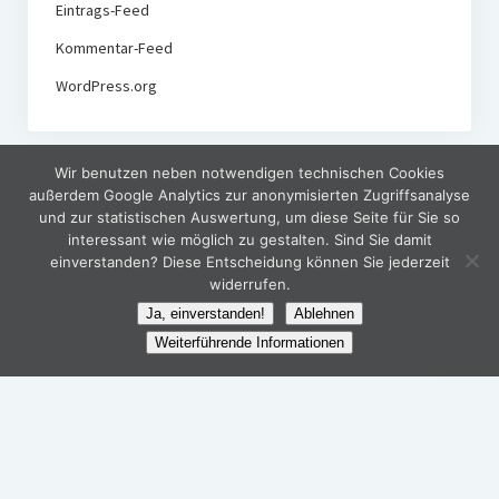
Eintrags-Feed
Kommentar-Feed
WordPress.org
Wir benutzen neben notwendigen technischen Cookies
außerdem Google Analytics zur anonymisierten Zugriffsanalyse
und zur statistischen Auswertung, um diese Seite für Sie so
interessant wie möglich zu gestalten. Sind Sie damit
einverstanden? Diese Entscheidung können Sie jederzeit
widerrufen.
Ja, einverstanden!
Ablehnen
Weiterführende Informationen
Nach
oben
scroll