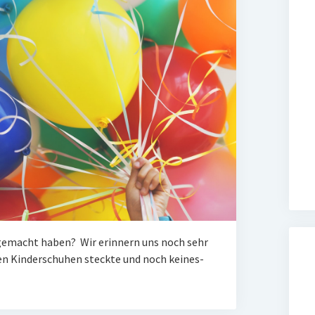
n gemacht haben? Wir erin­nern uns noch sehr
n Kin­der­schu­hen steck­te und noch kei­nes­