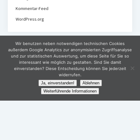
Kommentar-Feed
WordPress.org
Wir benutzen neben notwendigen technischen Cookies
außerdem Google Analytics zur anonymisierten Zugriffsanalyse
und zur statistischen Auswertung, um diese Seite für Sie so
interessant wie möglich zu gestalten. Sind Sie damit
einverstanden? Diese Entscheidung können Sie jederzeit
widerrufen.
Ja, einverstanden!
Ablehnen
Weiterführende Informationen
Nach
oben
scroll
INM kommunale Klimastrategie Blog